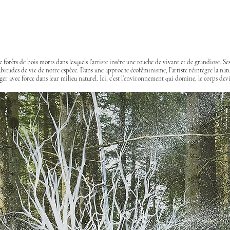
forêts de bois morts dans lesquels l’artiste insère une touche de vivant et de grandiose. Ses
habitudes de vie de notre espèce. Dans une approche écoféminisme, l’artiste réintègre la natu
r avec force dans leur milieu naturel. Ici, c’est l’environnement qui domine, le corps dev