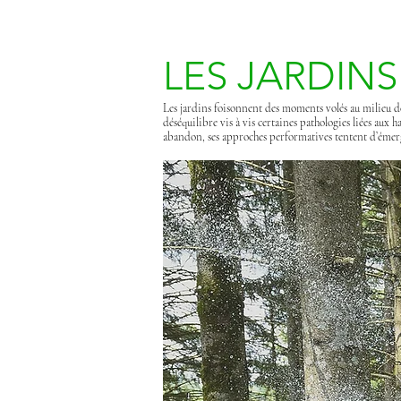
LES JARDINS
Les jardins foisonnent des moments volés au milieu de 
déséquilibre vis à vis certaines pathologies liées aux 
abandon, ses approches performatives tentent d’émerge