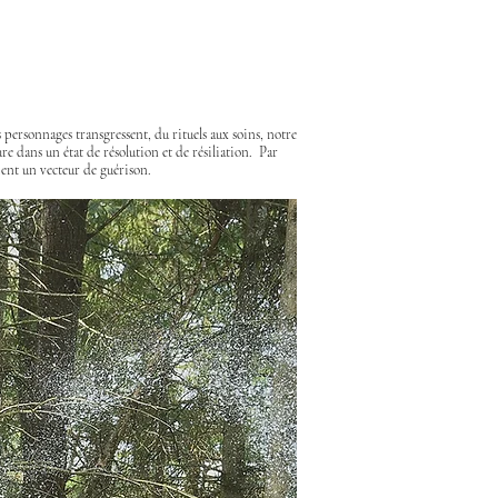
 personnages transgressent, du rituels aux soins, notre
re dans un état de résolution et de résiliation. Par
ient un vecteur de guérison.