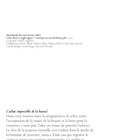
Monobande des trois écrans vidéos
Côtés droit et angles égaux /\ room for an eternal beauty fixe
, 2021
La Bande Vidéo, Québec.
Collaborateur(e)s: Marie-Hélène Blay, Marco Dubé et Ricardo Savard
Crédit image: et montage: Ricardo Savard
L’achat impossible de la beauté
Dans cette tension entre la résignation et le refus, entre
l’acceptation de la vanité de la beauté et la lutte pour la
conserver à tout prix, l’idée est venue de pouvoir l’acheter.
Le rêve de la jeunesse éternelle s’est traduit dans le mythe de
la fontaine de jouvence, source d’une eau qui régénère le
corps et assure une jeunesse permanente. Ce mythe se