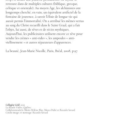
retrouve dans de multiples cultures (biblique, grecque,
celtique et orientale). Au moyen Âge, les alchimistes ont
longtemps cherché, en vain, un équivalent artificiel de la
fontaine de jouvence, à savoir l’élixir de longue vie qui
aurait permis l’immortalité. On a attribué les mêmes vertus
au sang du Christ recueilli dans le Saint Graal, qui a fait
l’objet, lui aussi, de rêves et de récits mythiques.
Aujourd’hui, les publicitaires utilisent encore ce rêve pour
vendre les crèmes « anti-rides », les ampoules « anti-
viellissement » et autres réparateurs d’apparences.
La beauté, Jean-Marie Nicolle, Paris, Bréal, 2008, p.97
Collagène Gold
, 2021
La Bande Vidéo, Québec.
Collaborateur(e)s: Marie-Hélène Blay, Marco Dubé et Ricardo Savard
Crédit image: et montage: Ricardo Savard