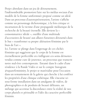
Projet abordant dans un jeu de détournement,
l’indénombrable promotion faire sur les médias sociaux d’un
modèle de la femme uniformisée proposé comme un idéal.
Dans un processus d’autoreprésentation, l’artiste s’affiche
comme un personnage dichotomique, à la fois critique et
incarnation de la victime d’une propagande médiatique de la
recherche de la beauté éternelle. Elle devient la «
consommatrice idéale », outillée d’une multitude
d’accessoires de beauté aux allures futuristes détournés dans
le but « transformer sa propre aliénation féminine par le
biais de l’art ».
Ici, l’artiste se plonge dans l’engrenage de ces clichés
féminins qui suggèrent que le corps de la femme est
éternellement perfectible en s’infligeant ces soins dérisoires
vendus comme cure de jouvence, un processus que transcrit
notre mal-être contemporain. Entamé dans le cadre d’une
résidence à la Bande Vidéo et sur le compte Instagram
@squarefemininity, le projet se matérialise pour l’occasion
dans un remaniement de la galerie qui cherche à lui conférer
les propriétés d’une clinique esthétique. Elle s’incarne ici
sous forme installation dans un amalgame de vidéos, de
photographies et de produits de beauté délirants, un
mélange qui accentue la discordance entre la réalité de nos
corps pluriels et périssable et l’idée du caractère perfectible
féminin.