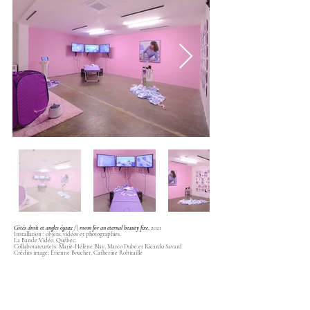
Côtés droit et angles égaux /\ room for an eternal beauty fixe
, 2021
Installation : objets, vidéos et photographies.
La Bande Vidéo, Québec.
Collaborateur(e)s: Marie-Hélène Blay, Marco Dubé et Ricardo Savard
Crédits image: Étienne Boucher, Catherine Robitaille