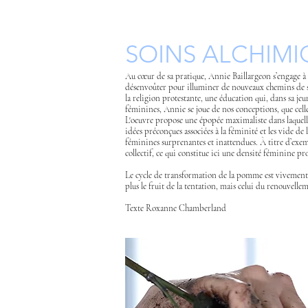
SOINS ALCHIMI
Au cœur de sa pratique, Annie Baillargeon s’engage à in
désenvoûter pour illuminer de nouveaux chemins de spir
la religion protestante, une éducation qui, dans sa je
féminines, Annie se joue de nos conceptions, que celles-
L'oeuvre propose une épopée maximaliste dans laquelle 
idées préconçues associées à la féminité et les vide de
féminines surprenantes et inattendues. À titre d’exemp
collectif, ce qui constitue ici une densité féminine pro
Le cycle de transformation de la pomme est vivement m
plus le fruit de la tentation, mais celui du renouvelle
Texte Roxanne Chamberland