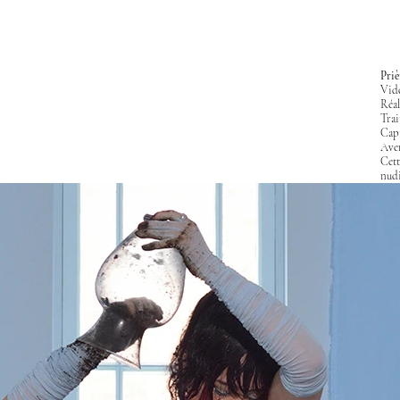
Priè
Vidé
Réal
Trai
Capt
Aver
Cett
nudi