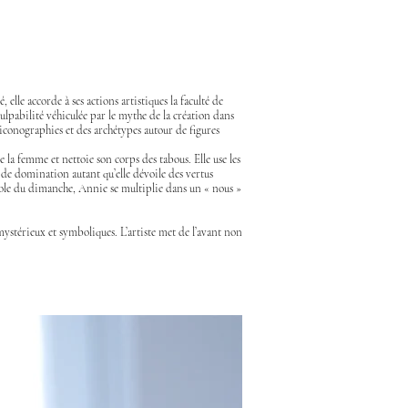
elle accorde à ses actions artistiques la faculté de
ulpabilité véhiculée par le mythe de la création dans
 iconographies et des archétypes autour de figures
 la femme et nettoie son corps des tabous. Elle use les
s de domination autant qu’elle dévoile des vertus
’école du dimanche, Annie se multiplie dans un « nous »
ystérieux et symboliques. L’artiste met de l’avant non