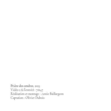
Prière des cendres
, 2025
Vidéo 2 (à l’entrée) : 7m47
Réalisation et montage : Annie Baillargeon
Captation : Olivier Dubois