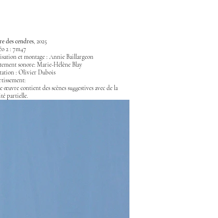
re des cendres
, 2025
o 2 : 7m47
isation et montage : Annie Baillargeon
tement sonore: Marie-Hélène Blay
ation : Olivier Dubois
tissement:
e œuvre contient des scènes suggestives avec de la
té partielle.