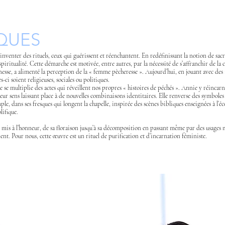
QUES
venter des rituels, ceux qui guérissent et réenchantent. En redéfinissant la notion de sacré, 
itualité. Cette démarche est motivée, entre autres, par la nécessité de s’affranchir de la c
unesse, a alimenté la perception de la « femme pècheresse ». Aujourd’hui, en jouant avec des
ci soient religieuses, sociales ou politiques.
se multiplie des actes qui réveillent nos propres « histoires de péchés ». Annie y réincarne
 leur sens laissant place à de nouvelles combinaisons identitaires. Elle renverse des symbole
le, dans ses fresques qui longent la chapelle, inspirée des scènes bibliques enseignées à l
lifique.
is à l’honneur, de sa floraison jusqu’à sa décomposition en passant même par des usages m
ment. Pour nous, cette œuvre est un rituel de purification et d’incarnation féministe.